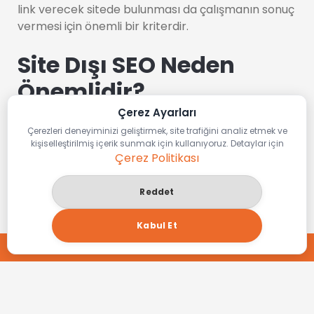
link verecek sitede bulunması da çalışmanın sonuç
vermesi için önemli bir kriterdir.
Site Dışı SEO Neden
Önemlidir?
Çerez Ayarları
Site dışı SEO çalışmalarının neden önemli olduğu
Çerezleri deneyiminizi geliştirmek, site trafiğini analiz etmek ve
kişiselleştirilmiş içerik sunmak için kullanıyoruz. Detaylar için
ve neden mutlaka yapılması gerektiği de sıklıkla
Çerez Politikası
araştırılıp merak ediliyor. Standar SEO
çalışmalarının ikinci bir ayağı olan site dışı SEO
Reddet
çalışmalarının pek çok faydası bulunuyor. Örneğin
google gibi büyük arama motorlarında sitenizin üst
Kabul Et
sırada yer alması için önemli bir çalışma olduğunu
TEKLİF AL
söylemek yanlış olmayacaktır. Google
backlink
alınacak sitenin kalitesine bakarken aynı zamanda
sitenin kalitesine göre de sizin sitenizin ne kadar
güçlü olduğunu fark ederek bu linkleri tek tek