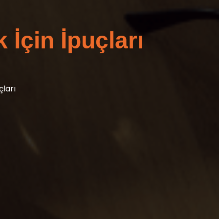
 İçin İpuçları
çları