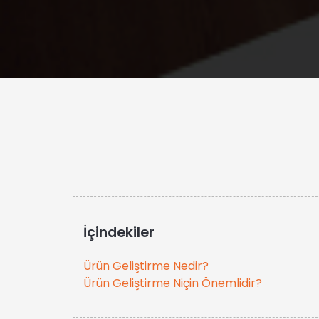
İçindekiler
Ürün Geliştirme Nedir?
Ürün Geliştirme Niçin Önemlidir?